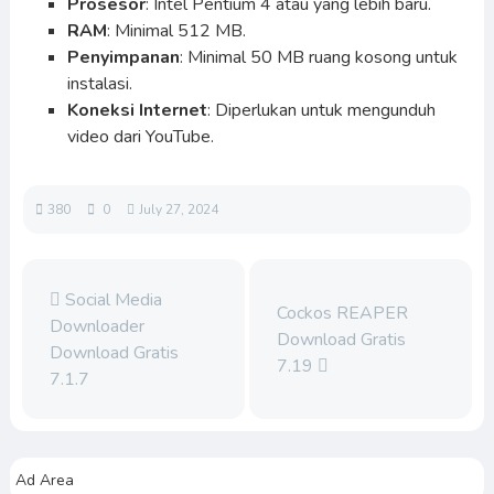
Prosesor
: Intel Pentium 4 atau yang lebih baru.
RAM
: Minimal 512 MB.
Penyimpanan
: Minimal 50 MB ruang kosong untuk
instalasi.
Koneksi Internet
: Diperlukan untuk mengunduh
video dari YouTube.
380
0
July 27, 2024
Social Media
Cockos REAPER
Downloader
Download Gratis
Download Gratis
7.19
7.1.7
Ad Area