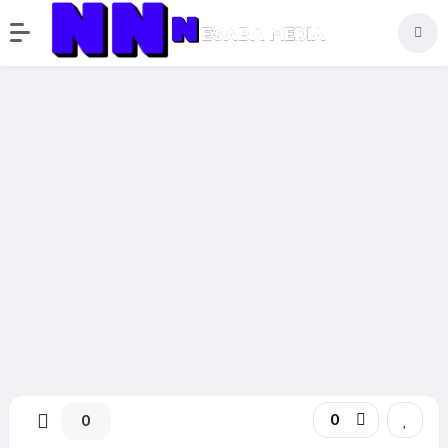
Download Managers
Youtube Downloader
HD Download Gratis
5.7.2
0
0