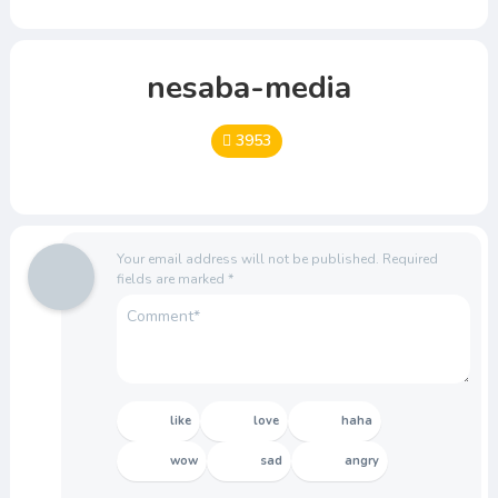
nesaba-media
3953
Your email address will not be published.
Required
fields are marked
*
like
love
haha
wow
sad
angry