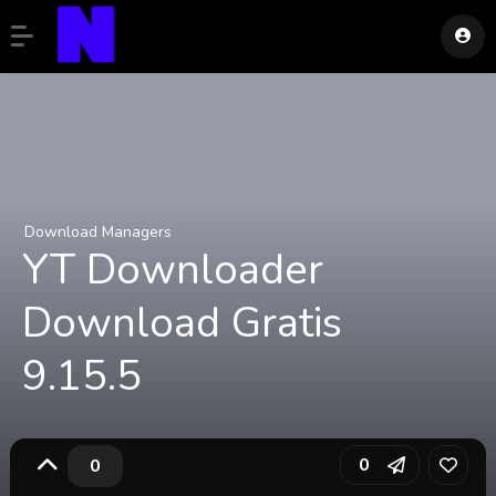
Download Managers
YT Downloader
Download Gratis
9.15.5
0
0