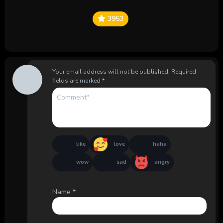
3953
Your email address will not be published.
Required
fields are marked
*
like
love
haha
wow
sad
angry
Name
*