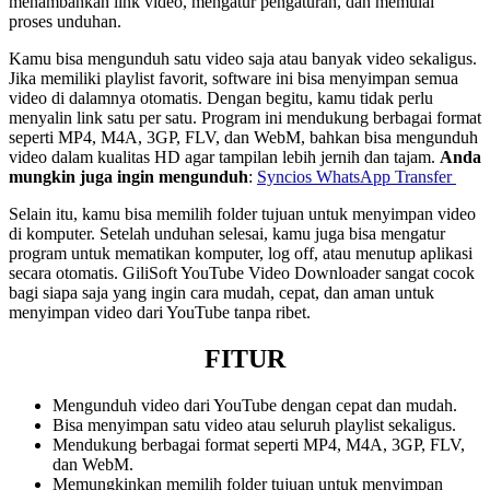
menambahkan link video, mengatur pengaturan, dan memulai
proses unduhan.
Kamu bisa mengunduh satu video saja atau banyak video sekaligus.
Jika memiliki playlist favorit, software ini bisa menyimpan semua
video di dalamnya otomatis. Dengan begitu, kamu tidak perlu
menyalin link satu per satu. Program ini mendukung berbagai format
seperti MP4, M4A, 3GP, FLV, dan WebM, bahkan bisa mengunduh
video dalam kualitas HD agar tampilan lebih jernih dan tajam.
Anda
mungkin juga ingin mengunduh
:
Syncios WhatsApp Transfer
Selain itu, kamu bisa memilih folder tujuan untuk menyimpan video
di komputer. Setelah unduhan selesai, kamu juga bisa mengatur
program untuk mematikan komputer, log off, atau menutup aplikasi
secara otomatis. GiliSoft YouTube Video Downloader sangat cocok
bagi siapa saja yang ingin cara mudah, cepat, dan aman untuk
menyimpan video dari YouTube tanpa ribet.
FITUR
Mengunduh video dari YouTube dengan cepat dan mudah.
Bisa menyimpan satu video atau seluruh playlist sekaligus.
Mendukung berbagai format seperti MP4, M4A, 3GP, FLV,
dan WebM.
Memungkinkan memilih folder tujuan untuk menyimpan