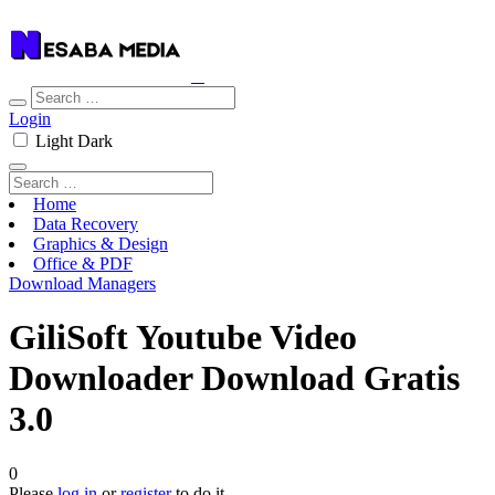
Login
Light
Dark
Home
Data Recovery
Graphics & Design
Office & PDF
Download Managers
GiliSoft Youtube Video
Downloader Download Gratis
3.0
0
Please
log in
or
register
to do it.