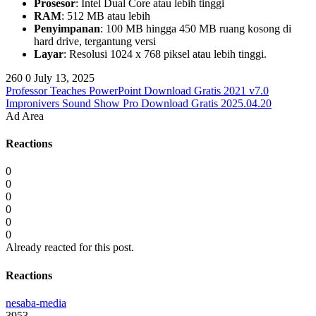
Prosesor
: Intel Dual Core atau lebih tinggi
RAM
: 512 MB atau lebih
Penyimpanan
: 100 MB hingga 450 MB ruang kosong di
hard drive, tergantung versi
Layar
: Resolusi 1024 x 768 piksel atau lebih tinggi.
260
0
July 13, 2025
Professor Teaches PowerPoint Download Gratis 2021 v7.0
Impronivers Sound Show Pro Download Gratis 2025.04.20
Ad Area
Reactions
0
0
0
0
0
0
Already reacted for this post.
Reactions
nesaba-media
3953