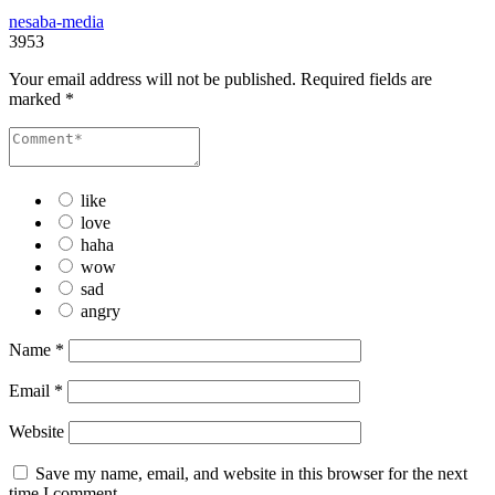
nesaba-media
3953
Your email address will not be published.
Required fields are
marked
*
like
love
haha
wow
sad
angry
Name
*
Email
*
Website
Save my name, email, and website in this browser for the next
time I comment.