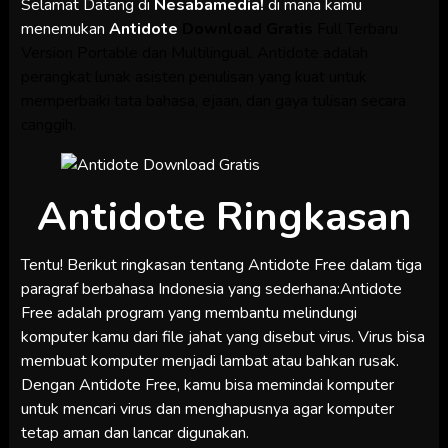
Selamat Datang di
Nesabamedia!
di mana kamu
menemukan
Antidote
Download Gratis
Full Terbaru
Version Portable dan Multilingual. Antidote adalah
perangkat lunak asisten penulisan yang kuat untuk
memperbaiki tata bahasa, ejaan, dan gaya tulisan secara
canggih.
Antidote
Ringkasan
Tentu! Berikut ringkasan tentang Antidote Free dalam tiga
paragraf berbahasa Indonesia yang sederhana:Antidote
Free adalah program yang membantu melindungi
komputer kamu dari file jahat yang disebut virus. Virus bisa
membuat komputer menjadi lambat atau bahkan rusak.
Dengan Antidote Free, kamu bisa memindai komputer
untuk mencari virus dan menghapusnya agar komputer
tetap aman dan lancar digunakan.