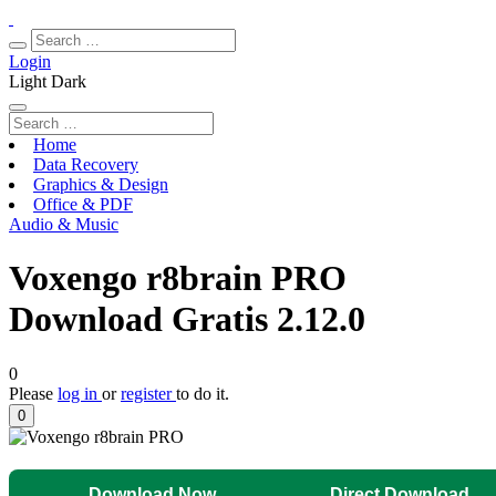
Login
Light
Dark
Home
Data Recovery
Graphics & Design
Office & PDF
Audio & Music
Voxengo r8brain PRO
Download Gratis 2.12.0
0
Please
log in
or
register
to do it.
0
Download Now
Direct Download