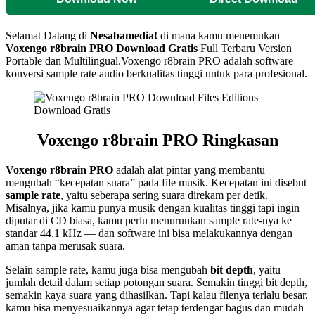
Selamat Datang di
Nesabamedia!
di mana kamu menemukan
Voxengo r8brain PRO
Download Gratis
Full Terbaru Version
Portable dan Multilingual.
Voxengo r8brain PRO adalah software
konversi sample rate audio berkualitas tinggi untuk para profesional.
Voxengo r8brain PRO
Ringkasan
Voxengo r8brain PRO
adalah alat pintar yang membantu
mengubah “kecepatan suara” pada file musik. Kecepatan ini disebut
sample rate
, yaitu seberapa sering suara direkam per detik.
Misalnya, jika kamu punya musik dengan kualitas tinggi tapi ingin
diputar di CD biasa, kamu perlu menurunkan sample rate-nya ke
standar 44,1 kHz — dan software ini bisa melakukannya dengan
aman tanpa merusak suara.
Selain sample rate, kamu juga bisa mengubah
bit depth
, yaitu
jumlah detail dalam setiap potongan suara. Semakin tinggi bit depth,
semakin kaya suara yang dihasilkan. Tapi kalau filenya terlalu besar,
kamu bisa menyesuaikannya agar tetap terdengar bagus dan mudah