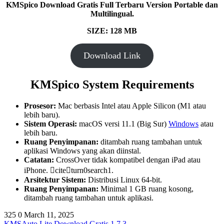
KMSpico Download Gratis Full Terbaru Version Portable dan
Multilingual.
SIZE: 128 MB
Download Link
KMSpico System Requirements
Prosesor:
Mac berbasis Intel atau Apple Silicon (M1 atau
lebih baru).
Sistem Operasi:
macOS versi 11.1 (Big Sur)
Windows
atau
lebih baru.
Ruang Penyimpanan:
ditambah ruang tambahan untuk
aplikasi Windows yang akan diinstal.
Catatan:
CrossOver tidak kompatibel dengan iPad atau
iPhone. citeturn0search1.
Arsitektur Sistem:
Distribusi Linux 64-bit.
Ruang Penyimpanan:
Minimal 1 GB ruang kosong,
ditambah ruang tambahan untuk aplikasi.
325
0
March 11, 2025
KMSAuto Lite Download Gratis 1.7.3