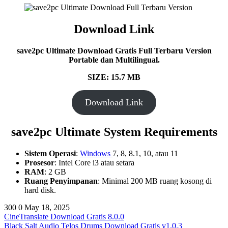
Download Link
save2pc Ultimate Download Gratis Full Terbaru Version
Portable dan Multilingual.
SIZE: 15.7
MB
Download Link
save2pc Ultimate System Requirements
Sistem Operasi
:
Windows
7, 8, 8.1, 10, atau 11
Prosesor
: Intel Core i3 atau setara
RAM
: 2 GB
Ruang Penyimpanan
: Minimal 200 MB ruang kosong di
hard disk.
300
0
May 18, 2025
CineTranslate Download Gratis 8.0.0
Black Salt Audio Telos Drums Download Gratis v1.0.3