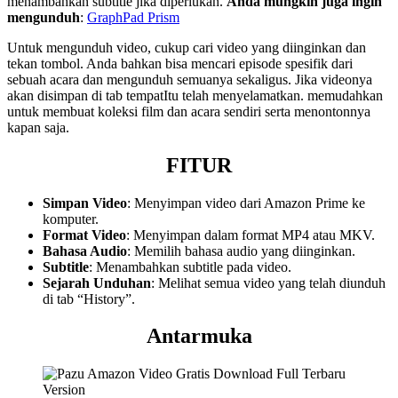
menambahkan subtitle jika diperlukan.
Anda mungkin juga ingin
mengunduh
:
GraphPad Prism
Untuk mengunduh video, cukup cari video yang diinginkan dan
tekan tombol. Anda bahkan bisa mencari episode spesifik dari
sebuah acara dan mengunduh semuanya sekaligus. Jika videonya
akan disimpan di tab tempatItu telah menyelamatkan. memudahkan
untuk membuat koleksi film dan acara sendiri serta menontonnya
kapan saja.
FITUR
Simpan Video
: Menyimpan video dari Amazon Prime ke
komputer.
Format Video
: Menyimpan dalam format MP4 atau MKV.
Bahasa Audio
: Memilih bahasa audio yang diinginkan.
Subtitle
: Menambahkan subtitle pada video.
Sejarah Unduhan
: Melihat semua video yang telah diunduh
di tab “History”.
Antarmuka