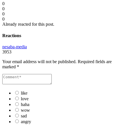
0
0
0
0
Already reacted for this post.
Reactions
nesaba-media
3953
Your email address will not be published.
Required fields are
marked
*
like
love
haha
wow
sad
angry