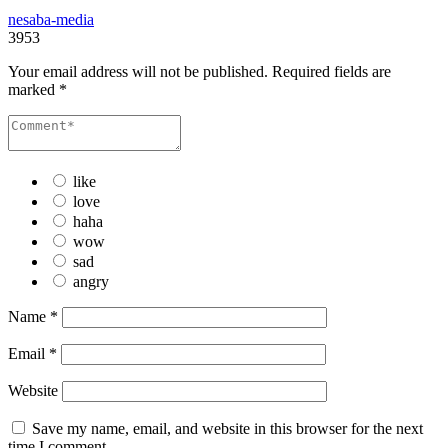
nesaba-media
3953
Your email address will not be published.
Required fields are
marked
*
like
love
haha
wow
sad
angry
Name
*
Email
*
Website
Save my name, email, and website in this browser for the next
time I comment.