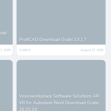
load
ProfiCAD Download Gratis 13.1.7
 1, 2025
0
369
0
August 27, 2025
Visionworkplace Software Solutions AR
VR for Autodesk Revit Download Gratis
26.25.3.0