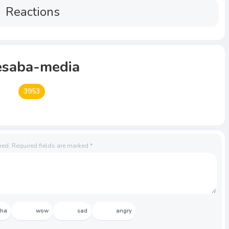
Reactions
esaba-media
3953
hed.
Required fields are marked
*
aha
wow
sad
angry