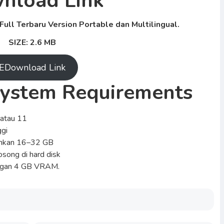
nload Link
ull Terbaru Version Portable dan Multilingual.
SIZE: 2.6 MB
EDownload Link
ystem Requirements
 atau 11
ggi
rankan 16–32 GB
osong di hard disk
ngan 4 GB VRAM.