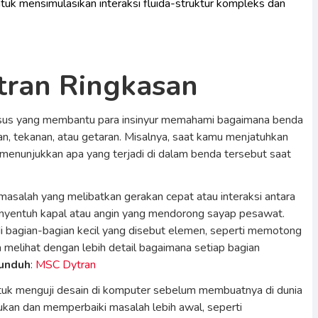
ntuk mensimulasikan interaksi fluida-struktur kompleks dan
ran Ringkasan
sus yang membantu para insinyur memahami bagaimana benda
n, tekanan, atau getaran. Misalnya, saat kamu menjatuhkan
 menunjukkan apa yang terjadi di dalam benda tersebut saat
masalah yang melibatkan gerakan cepat atau interaksi antara
menyentuh kapal atau angin yang mendorong sayap pesawat.
bagian-bagian kecil yang disebut elemen, seperti memotong
a melihat dengan lebih detail bagaimana setiap bagian
gunduh
:
MSC Dytran
uk menguji desain di komputer sebelum membuatnya di dunia
ukan dan memperbaiki masalah lebih awal, seperti