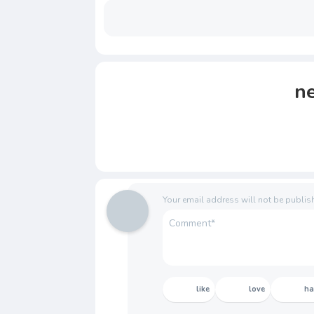
n
Your email address will not be publis
like
love
h