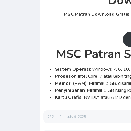
Dow
MSC Patran
Download Gratis F
MSC Patran
S
Sistem Operasi
: Windows 7, 8, 10,
Prosesor
: Intel Core i7 atau lebih tin
Memori (RAM)
: Minimal 8 GB, disa
Penyimpanan
: Minimal 5 GB ruang k
Kartu Grafis
: NVIDIA atau AMD de
252
0
July 9, 2025