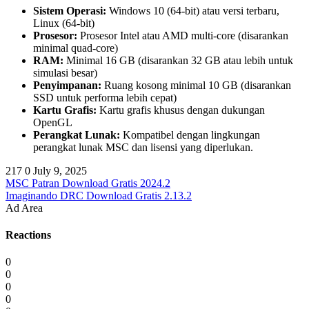
Sistem Operasi:
Windows 10 (64-bit) atau versi terbaru,
Linux (64-bit)
Prosesor:
Prosesor Intel atau AMD multi-core (disarankan
minimal quad-core)
RAM:
Minimal 16 GB (disarankan 32 GB atau lebih untuk
simulasi besar)
Penyimpanan:
Ruang kosong minimal 10 GB (disarankan
SSD untuk performa lebih cepat)
Kartu Grafis:
Kartu grafis khusus dengan dukungan
OpenGL
Perangkat Lunak:
Kompatibel dengan lingkungan
perangkat lunak MSC dan lisensi yang diperlukan.
217
0
July 9, 2025
MSC Patran Download Gratis 2024.2
Imaginando DRC Download Gratis 2.13.2
Ad Area
Reactions
0
0
0
0