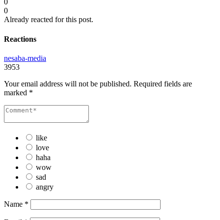
0
0
Already reacted for this post.
Reactions
nesaba-media
3953
Your email address will not be published.
Required fields are
marked
*
like
love
haha
wow
sad
angry
Name
*