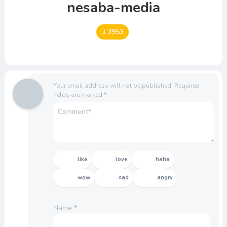
nesaba-media
3953
Your email address will not be published.
Required
fields are marked
*
like
love
haha
wow
sad
angry
Name
*