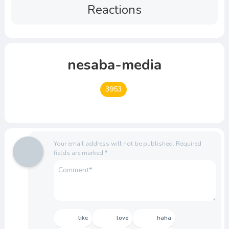
Reactions
nesaba-media
3953
Your email address will not be published.
Required
fields are marked
*
like
love
haha