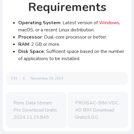
Requirements
Operating System
: Latest version of
Windows
,
macOS, or a recent Linux distribution.
Processor
: Dual-core processor or better.
RAM
: 2 GB or more.
Disk Space
: Sufficient space based on the number
of applications to be installed.
243
0
November 20, 2024
Rons Data Stream
PROISAC-BIM-VDC
Pro Download Gratis
4D BIM Download
2024.11.15.849
Gratis5.0.0