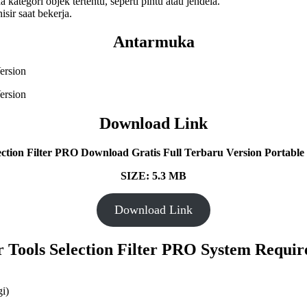
tegori objek tertentu, seperti pintu atau jendela.
sir saat bekerja.
Antarmuka
Download Link
ection Filter PRO
Download Gratis Full Terbaru Version Portable 
SIZE: 5.3 MB
Download Link
 Tools Selection Filter PRO
System Requir
i)