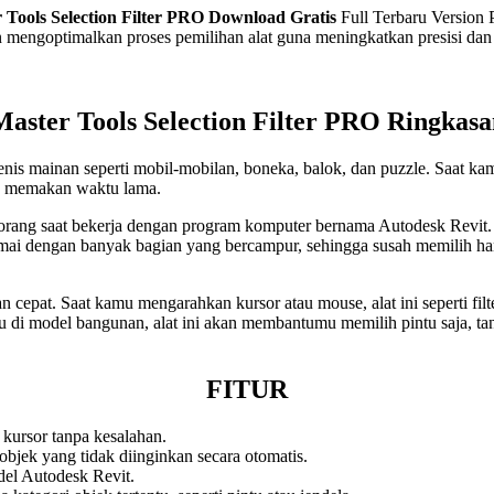
 Tools Selection Filter PRO
Download Gratis
Full Terbaru Version 
engoptimalkan proses pemilihan alat guna meningkatkan presisi dan e
Master Tools Selection Filter PRO Ringkasa
is mainan seperti mobil-mobilan, boneka, balok, dan puzzle. Saat ka
an memakan waktu lama.
u orang saat bekerja dengan program komputer bernama Autodesk Revi
mai dengan banyak bagian yang bercampur, sehingga susah memilih ha
 cepat. Saat kamu mengarahkan kursor atau mouse, alat ini seperti f
u di model bangunan, alat ini akan membantumu memilih pintu saja, tan
FITUR
kursor tanpa kesalahan.
jek yang tidak diinginkan secara otomatis.
el Autodesk Revit.