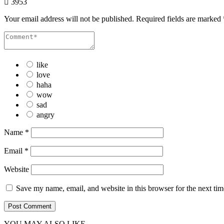
3953
Your email address will not be published.
Required fields are marked
like
love
haha
wow
sad
angry
Name
*
Email
*
Website
Save my name, email, and website in this browser for the next ti
YOU MAY ALSO LIKE