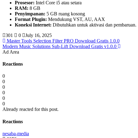
Prosesor:
Intel Core i5 atau setara
RAM:
8 GB
Penyimpanan:
5 GB ruang kosong
Format Plugin:
Mendukung VST, AU, AAX
Koneksi Internet:
Dibutuhkan untuk aktivasi dan pembaruan.
301
0
July 16, 2025
Master Tools Selection Filter PRO Download Gratis 1.0.0
Modern Music Solutions Sub-Lift Download Gratis v1.0.0
Ad Area
Reactions
0
0
0
0
0
0
Already reacted for this post.
Reactions
nesaba-media