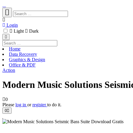
Login
Light
Dark
Home
Data Recovery
Graphics & Design
Office & PDF
Action
Modern Music Solutions Seismic
0
Please
log in
or
register
to do it.
0