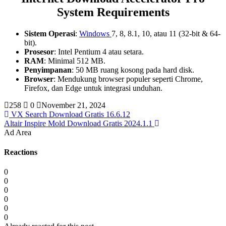
System Requirements
Sistem Operasi
:
Windows
7, 8, 8.1, 10, atau 11 (32-bit & 64-
bit).
Prosesor
: Intel Pentium 4 atau setara.
RAM
: Minimal 512 MB.
Penyimpanan
: 50 MB ruang kosong pada hard disk.
Browser
: Mendukung browser populer seperti Chrome,
Firefox, dan Edge untuk integrasi unduhan.
258
0
November 21, 2024
VX Search Download Gratis 16.6.12
Altair Inspire Mold Download Gratis 2024.1.1
Ad Area
Reactions
0
0
0
0
0
0