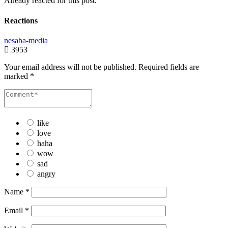
Already reacted for this post.
Reactions
nesaba-media
3953
Your email address will not be published.
Required fields are
marked
*
like
love
haha
wow
sad
angry
Name
*
Email
*