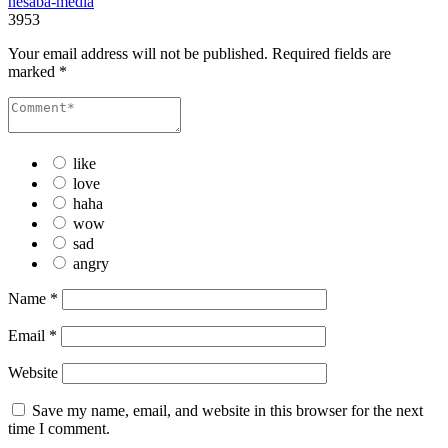
nesaba-media
3953
Your email address will not be published.
Required fields are
marked
*
like
love
haha
wow
sad
angry
Name
*
Email
*
Website
Save my name, email, and website in this browser for the next
time I comment.