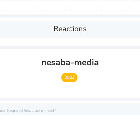
Reactions
nesaba-media
3953
hed.
Required fields are marked
*