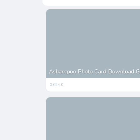
Ashampoo Photo Card Download Gr
0
654
0