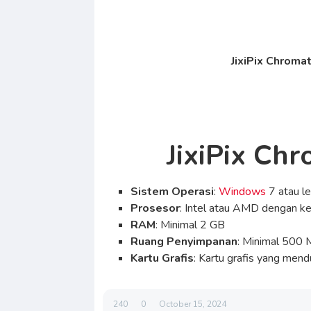
JixiPix Chroma
JixiPix Ch
Sistem Operasi
:
Windows
7 atau l
Prosesor
: Intel atau AMD dengan k
RAM
: Minimal 2 GB
Ruang Penyimpanan
: Minimal 500
Kartu Grafis
: Kartu grafis yang men
240
0
October 15, 2024