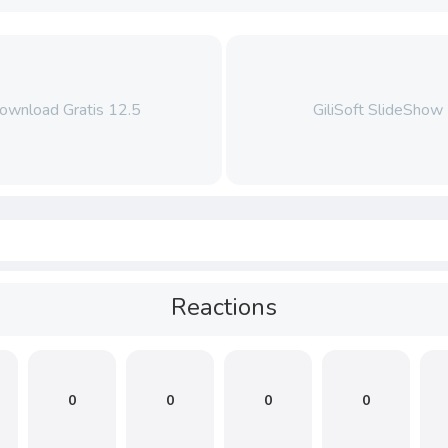
Download Gratis 12.5
GiliSoft SlideShow
Reactions
0
0
0
0