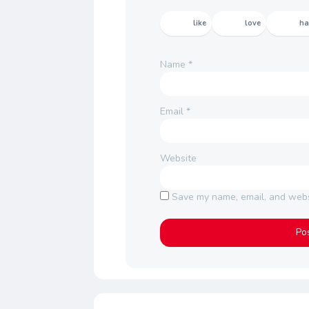
like
love
h
Name
*
Email
*
Website
Save my name, email, and websi