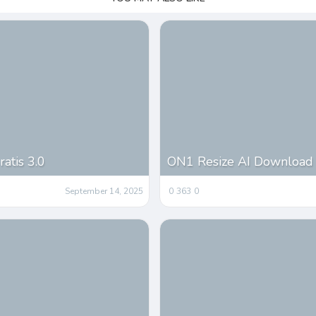
atis 3.0
ON1 Resize AI Download 
September 14, 2025
0
363
0