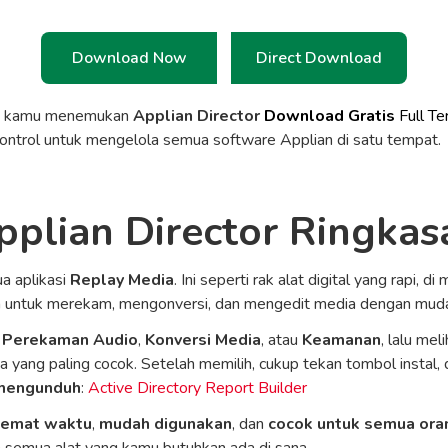
Download Now
Direct Download
a kamu menemukan
Applian Director
Download Gratis
Full Te
kontrol untuk mengelola semua software Applian di satu tempat.
pplian Director Ringkas
a aplikasi
Replay Media
. Ini seperti rak alat digital yang rapi
n untuk merekam, mengonversi, dan mengedit media dengan mud
i
Perekaman Audio
,
Konversi Media
, atau
Keamanan
, lalu mel
a yang paling cocok. Setelah memilih, cukup tekan tombol instal,
 mengunduh
:
Active Directory Report Builder
emat waktu
,
mudah digunakan
, dan
cocok untuk semua ora