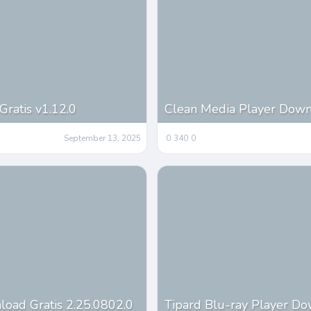
ratis v1.12.0
Clean Media Player Downl
September 13, 2025
0
340
0
oad Gratis 2.25.0802.0
Tipard Blu-ray Player Do