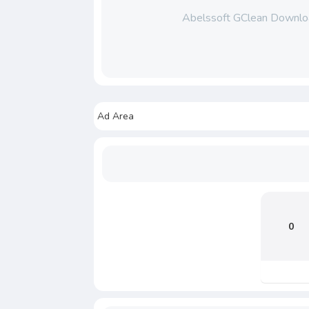
Abelssoft GClean Downlo
Ad Area
0