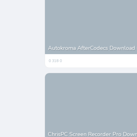
Autokroma AfterCodecs Download G
0
318
0
ChrisPC Screen Recorder Pro Downl