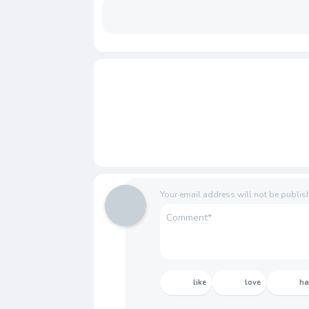
Your email address will not be publis
like
love
h