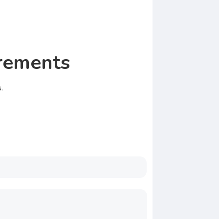
irements
.