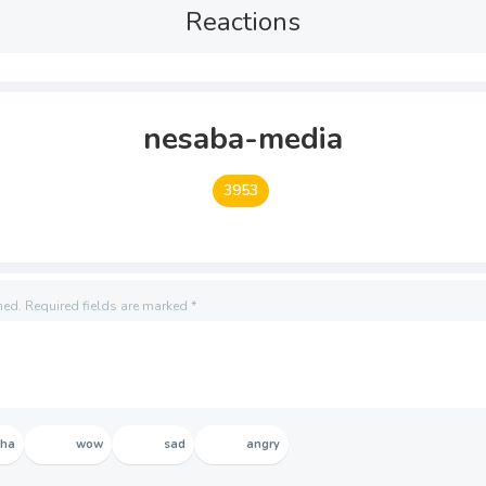
Reactions
nesaba-media
3953
hed.
Required fields are marked
*
aha
wow
sad
angry