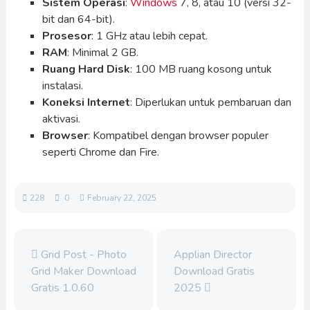
Sistem Operasi
:
Windows
7, 8, atau 10 (versi 32-
bit dan 64-bit).
Prosesor
: 1 GHz atau lebih cepat.
RAM
: Minimal 2 GB.
Ruang Hard Disk
: 100 MB ruang kosong untuk
instalasi.
Koneksi Internet
: Diperlukan untuk pembaruan dan
aktivasi.
Browser
: Kompatibel dengan browser populer
seperti Chrome dan Fire.
228
0
February 22, 2025
Grid Post - Photo
Applian Director
Grid Maker Download
Download Gratis
Gratis 1.0.60
2025