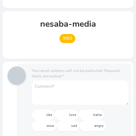
nesaba-media
3953
Your email address will not be published.
Required
fields are marked
*
like
love
haha
wow
sad
angry