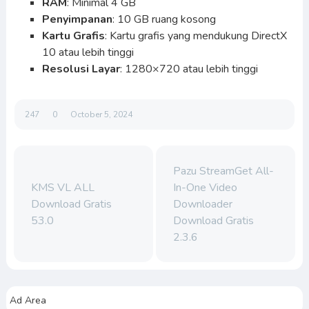
RAM
: Minimal 4 GB
Penyimpanan
: 10 GB ruang kosong
Kartu Grafis
: Kartu grafis yang mendukung DirectX
10 atau lebih tinggi
Resolusi Layar
: 1280×720 atau lebih tinggi
247
0
October 5, 2024
Pazu StreamGet All-
KMS VL ALL
In-One Video
Download Gratis
Downloader
53.0
Download Gratis
2.3.6
Ad Area