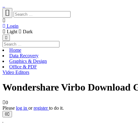
Login
Light
Dark
Home
Data Recovery
Graphics & Design
Office & PDF
Video Editors
Wondershare Virbo Download G
0
Please
log in
or
register
to do it.
0