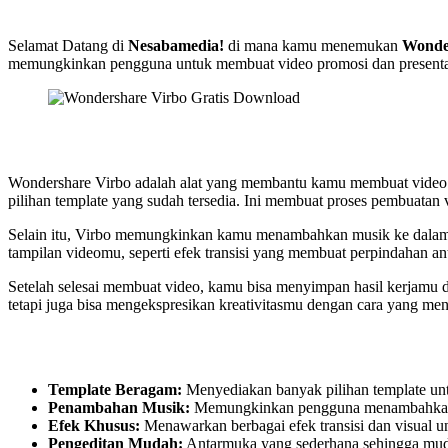
Selamat Datang di
Nesabamedia!
di mana kamu menemukan
Wonde
memungkinkan pengguna untuk membuat video promosi dan presenta
Wondershare Virbo adalah alat yang membantu kamu membuat video me
pilihan template yang sudah tersedia. Ini membuat proses pembuata
Selain itu, Virbo memungkinkan kamu menambahkan musik ke dalam 
tampilan videomu, seperti efek transisi yang membuat perpindahan a
Setelah selesai membuat video, kamu bisa menyimpan hasil kerjamu
tetapi juga bisa mengekspresikan kreativitasmu dengan cara yang men
Template Beragam:
Menyediakan banyak pilihan template un
Penambahan Musik:
Memungkinkan pengguna menambahkan l
Efek Khusus:
Menawarkan berbagai efek transisi dan visual u
Pengeditan Mudah:
Antarmuka yang sederhana sehingga mud