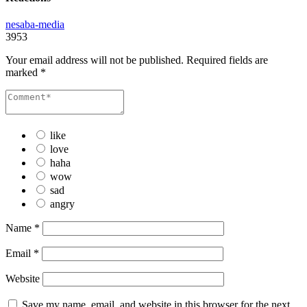
nesaba-media
3953
Your email address will not be published.
Required fields are
marked
*
like
love
haha
wow
sad
angry
Name
*
Email
*
Website
Save my name, email, and website in this browser for the next