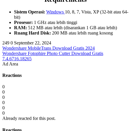
Sistem Operasi:
Windows
10, 8, 7, Vista, XP (32-bit atau 64-
bit)
Prosesor:
1 GHz atau lebih tinggi
RAM:
512 MB atau lebih (disarankan 1 GB atau lebih)
Ruang Hard Disk:
200 MB atau lebih ruang kosong
249
0
September 22, 2024
Wondershare MobileTrans Download Gratis 2024
Wondershare Fotophire Photo Cutter Download Gratis
7.4.6716.18265
Ad Area
Reactions
0
0
0
0
0
0
Already reacted for this post.
Reactions