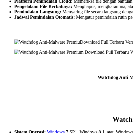
Platform Pemindaian Cloud:
Memeriksa file dengan bantuan 
Pengelolaan File Berbahaya:
Menghapus, mengkarantina, atau
Pemindaian Langsung:
Menyaring file secara langsung deng
Jadwal Pemindaian Otomatis:
Mengatur pemindaian rutin pad
Watchdog Anti-Ma
Watch
Sistem Operasi:
Windows
7 SP1, Windows 8.1, atau Windows