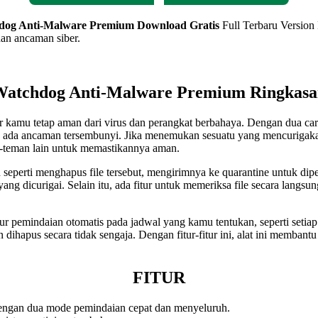
dog Anti-Malware Premium Download Gratis
Full Terbaru Version
an ancaman siber.
Watchdog Anti-Malware Premium Ringkasa
kamu tetap aman dari virus dan perangkat berbahaya. Dengan dua car
k ada ancaman tersembunyi. Jika menemukan sesuatu yang mencurigaka
man-teman lain untuk memastikannya aman.
an seperti menghapus file tersebut, mengirimnya ke quarantine untuk d
 yang dicurigai. Selain itu, ada fitur untuk memeriksa file secara lan
mindaian otomatis pada jadwal yang kamu tentukan, seperti setiap 
kan dihapus secara tidak sengaja. Dengan fitur-fitur ini, alat ini memb
FITUR
ngan dua mode pemindaian cepat dan menyeluruh.