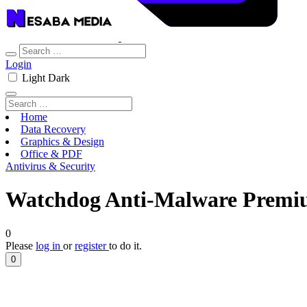
Login
Light
Dark
Home
Data Recovery
Graphics & Design
Office & PDF
Antivirus & Security
Watchdog Anti-Malware Premiu
0
Please
log in
or
register
to do it.
0