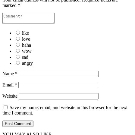
marked
*
like
love
haha
wow
sad
angry
Name
*
Email
*
Website
Save my name, email, and website in this browser for the next
time I comment.
YOU MAY ALSO LIKE