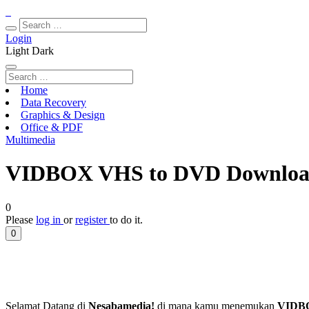
Login
Light
Dark
Home
Data Recovery
Graphics & Design
Office & PDF
Multimedia
VIDBOX VHS to DVD Download
0
Please
log in
or
register
to do it.
0
Selamat Datang di
Nesabamedia!
di mana kamu menemukan
VIDB