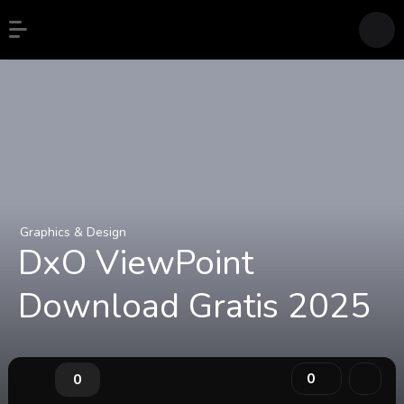
Graphics & Design
DxO ViewPoint
Download Gratis 2025
0
0