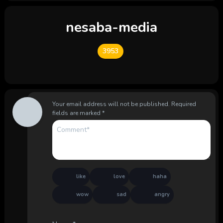
nesaba-media
3953
Your email address will not be published.
Required
fields are marked
*
like
love
haha
wow
sad
angry