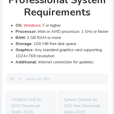
Professional System
Requirements
OS:
Windows
7 or higher
Processor:
Intel or AMD processor, 1 GHz or faster
RAM:
2 GB RAM or more
Storage:
100 MB free disk space
Graphics:
Any standard graphics card supporting
1024×768 resolution
Additional:
Internet connection for updates.
325
0
January 28, 2025
VIDBOX VHS to
Ephere Ornatrix for
DVD Download
3DS Max Download
Gratis 2025
Gratis 2025