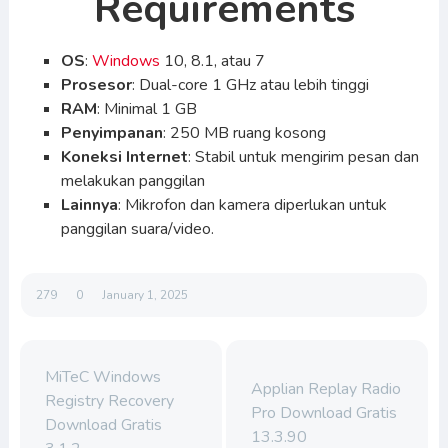
Requirements
OS
:
Windows
10, 8.1, atau 7
Prosesor
: Dual-core 1 GHz atau lebih tinggi
RAM
: Minimal 1 GB
Penyimpanan
: 250 MB ruang kosong
Koneksi Internet
: Stabil untuk mengirim pesan dan
melakukan panggilan
Lainnya
: Mikrofon dan kamera diperlukan untuk
panggilan suara/video.
279
0
January 1, 2025
MiTeC Windows
Applian Replay Radio
Registry Recovery
Pro Download Gratis
Download Gratis
13.3.90