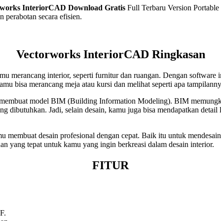
rworks InteriorCAD
Download Gratis
Full Terbaru Version Portable 
 perabotan secara efisien.
Vectorworks InteriorCAD Ringkasan
merancang interior, seperti furnitur dan ruangan. Dengan software in
kamu bisa merancang meja atau kursi dan melihat seperti apa tampilan
k membuat model BIM (Building Information Modeling). BIM memungki
g dibutuhkan. Jadi, selain desain, kamu juga bisa mendapatkan detail
membuat desain profesional dengan cepat. Baik itu untuk mendesain f
han yang tepat untuk kamu yang ingin berkreasi dalam desain interior.
FITUR
F.