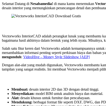
Selamat Datang di
Nesabamedia!
di mana kamu menemukan
Vecto
desain interior yang memungkinkan perancangan detail dan pembuatan
Vectorworks InteriorCAD adalah perangkat lunak yang membantu kamu 
bagaimana hasil akhirnya dalam bentuk yang lebih nyata. Misalnya, 
Salah satu fitur keren dari Vectorworks adalah kemampuannya untu
menambahkan informasi penting seperti perkiraan biaya dan bahan yan
mengunduh
:
VideoHive – Money Style Slideshow [AEP]
Dengan alat-alat yang mudah digunakan, Vectorworks membantu kamu 
tampilan yang sangat realistis. Ini membuat Vectorworks menjadi pili
Membuat:
desain interior 2D dan 3D dengan detail tinggi.
Menyediakan:
model BIM untuk analisis biaya dan material.
Alat:
desain khusus untuk furnitur dan pencahayaan.
Mendukung:
berbagai format file seperti DXF, DWG, dan PD