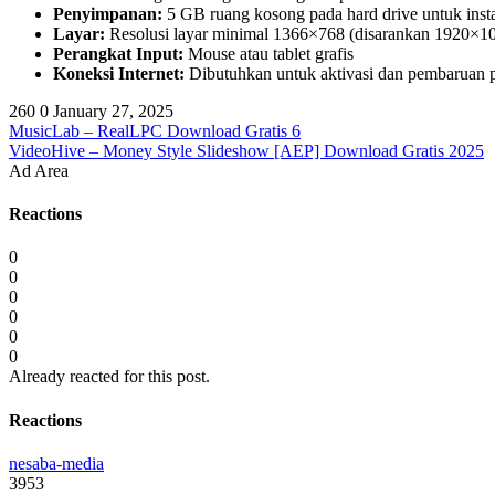
Penyimpanan:
5 GB ruang kosong pada hard drive untuk insta
Layar:
Resolusi layar minimal 1366×768 (disarankan 1920×1
Perangkat Input:
Mouse atau tablet grafis
Koneksi Internet:
Dibutuhkan untuk aktivasi dan pembaruan 
260
0
January 27, 2025
MusicLab – RealLPC Download Gratis 6
VideoHive – Money Style Slideshow [AEP] Download Gratis 2025
Ad Area
Reactions
0
0
0
0
0
0
Already reacted for this post.
Reactions
nesaba-media
3953