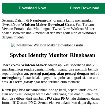
Download Now
Direct Download
Selamat Datang di
Nesabamedia!
di mana kamu menemukan
TweakNow WinIcon Maker
Download Gratis
Full Terbaru
Version Portable dan Multilingual.
TweakNow WinIcon Maker
adalah software untuk membuat dan mengedit ikon di Windows
dengan mudah.
Spybot Identity Monitor
Ringkasan
TweakNow WinIcon Maker
adalah aplikasi sederhana untuk
membuat ikon sendiri dengan mudah. Kamu bisa memilih bentuk
seperti
lingkaran, persegi panjang, atau persegi dengan sudut
melengkung
. Latar belakangnya bisa polos atau gradasi, dan ada
efek
3D serta glossy
agar ikon terlihat lebih menarik.
Kamu juga bisa menambahkan
badge
kecil, seperti tanda diskon
atau notifikasi, dengan warna dan teks yang bisa diatur. Selain itu,
ikon bisa dibuat dari gambar
JPG atau PNG
, lalu disimpan dalam
format
ICO atau PNG
. Semua elemen dalam ikon dapat digeser,