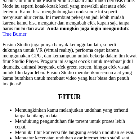
Salah satu fitur unik Fusion Studio adalah antarmuka berbasis node.
Node itu seperti kotak-kotak kecil yang mewakili alat atau efek
tertentu. Kamu bisa menghubungkan node-node ini seperti
menyusun alur cerita. Ini membuat pekerjaan jadi lebih mudah
karena kamu bisa mengatur dan mengubah efek kapan saja tanpa
harus mulai dari awal.
Anda mungkin juga ingin mengunduh
:
True Burner
Fusion Studio juga punya banyak keunggulan lain, seperti
dukungan untuk VR (virtual reality), performa cepat karena
menggunakan GPU, dan kemampuan untuk bekerja dalam tim lewat
fitur Studio Player. Program ini sangat cocok untuk membuat judul
dramatis, animasi bergerak, efek green screen, hingga efek visual
untuk film layar lebar. Fusion Studio memberikan semua alat yang
kamu butuhkan untuk membuat video yang luar biasa dan penuh
imajinasi!
FITUR
Memungkinkan kamu melanjutkan unduhan yang terhenti
tanpa kehilangan data.
Mendukung pengunduhan file torrent untuk proses lebih
cepat.
Memiliki fitur konversi file langsung setelah unduhan selesai.
Mengatur kecepatan unduhan agar internet tetap stabil saat