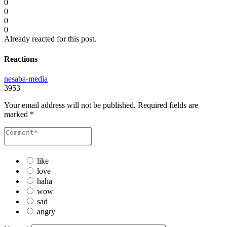
0
0
0
0
Already reacted for this post.
Reactions
nesaba-media
3953
Your email address will not be published.
Required fields are
marked
*
like
love
haha
wow
sad
angry