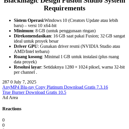
Blackmagic Design Fusion Studio
System
Requirements
Sistem Operasi:
Windows 10 (Creators Update atau lebih
baru) – versi 10 x64-bit
Minimum
: 8 GB (untuk penggunaan ringan)
Direkomendasikan
: 16 GB saat pakai Fusion; 32 GB sangat
ideal untuk proyek besar
Driver GPU
: Gunakan driver resmi (NVIDIA Studio atau
AMD/Intel terbaru)
Ruang kosong
: Minimal 1 GB untuk instalasi (plus ruang
data proyek)
Resolusi layar
: Setidaknya 1280 × 1024 piksel, warna 32‑bit
per channel .
287
0
July 7, 2025
AnyMP4 Blu-ray Copy Platinum Download Gratis 7.3.16
True Burner Download Gratis 10.5
Ad Area
Reactions
0
0