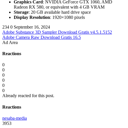
Graphics Card
: NVIDIA GeForce GTX 1060, AMD
Radeon RX 580, or equivalent with 4 GB VRAM
Storage
: 20 GB available hard drive space
Display Resolution
: 1920×1080 pixels
234
0
September 16, 2024
Adobe Substance 3D Sampler Download Gratis v4.5.1.5152
Adobe Camera Raw Download Gratis 16.5
Ad Area
Reactions
0
0
0
0
0
0
Already reacted for this post.
Reactions
nesaba-media
3953