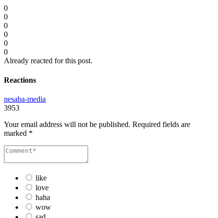
0
0
0
0
0
0
Already reacted for this post.
Reactions
nesaba-media
3953
Your email address will not be published.
Required fields are
marked
*
like
love
haha
wow
sad