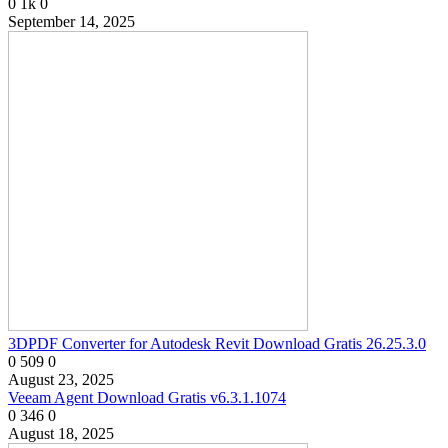
0
1k
0
September 14, 2025
3DPDF Converter for Autodesk Revit Download Gratis 26.25.3.0
0
509
0
August 23, 2025
Veeam Agent Download Gratis v6.3.1.1074
0
346
0
August 18, 2025