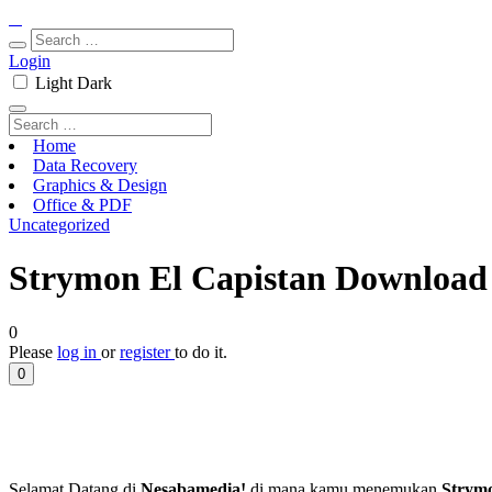
Login
Light
Dark
Home
Data Recovery
Graphics & Design
Office & PDF
Uncategorized
Strymon El Capistan Download 
0
Please
log in
or
register
to do it.
0
Selamat Datang di
Nesabamedia!
di mana kamu menemukan
Strymo