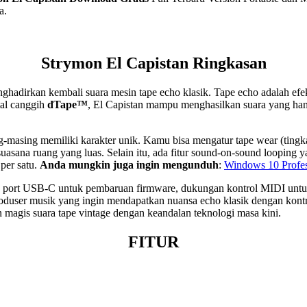
a.
Strymon El Capistan
Ringkasan
ghadirkan kembali suara mesin tape echo klasik. Tape echo adalah efek
tal canggih
dTape™
, El Capistan mampu menghasilkan suara yang hang
-masing memiliki karakter unik. Kamu bisa mengatur tape wear (tingka
suasana ruang yang luas. Selain itu, ada fitur sound-on-sound loopi
per satu.
Anda mungkin juga ingin mengunduh
:
Windows 10 Profes
a port USB-C untuk pembaruan firmware, dukungan kontrol MIDI untuk 
produser musik yang ingin mendapatkan nuansa echo klasik dengan ko
 magis suara tape vintage dengan keandalan teknologi masa kini.
FITUR