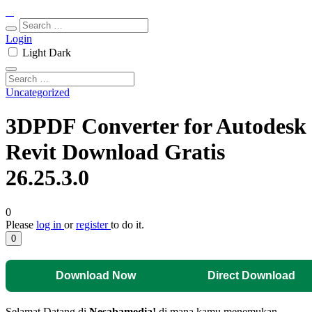
Login
Light
Dark
Uncategorized
3DPDF Converter for Autodesk
Revit Download Gratis
26.25.3.0
0
Please
log in
or
register
to do it.
0
Download Now
Direct Download
Selamat Datang di
Nesabamedia!
di mana kamu menemukan