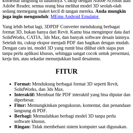
komentar langsung di dalamnya. Cukup dengan Adobe Acrobat atau
Adobe Reader, semua orang bisa melihat model 3D seolah-olah
sedang memegang maket kecil di tangan mereka.
Anda mungkin
juga ingin mengunduh
:
MEmu Android Emulator
Yang lebih hebat lagi, 3DPDF Converter mendukung berbagai
format 3D, bukan hanya dari Revit. Kamu bisa mengimpor data dari
SolidWorks, CATIA, 3ds Max, dan banyak software desain lainnya.
Setelah itu, cukup ekspor menjadi PDF dan bagikan dengan mudah.
Dengan cara ini, model 3D yang rumit bisa dilihat oleh siapa pun
tanpa perlu aplikasi khusus, sehingga sangat cocok untuk presentasi,
kerja tim, atau sekadar menunjukkan hasil desainmu.
FITUR
Format:
Mendukung berbagai format 3D seperti Revit,
SolidWorks, dan 3ds Max.
Interaktif:
Membuat file PDF interaktif yang bisa diputar dan
diperbesar.
Fitur:
Memungkinkan pengukuran, komentar, dan penandaan
langsung di PDF.
Berbagi:
Memudahkan berbagi model 3D tanpa perlu
software khusus.
Ringan:
Tidak membebani sistem komputer saat digunakan.