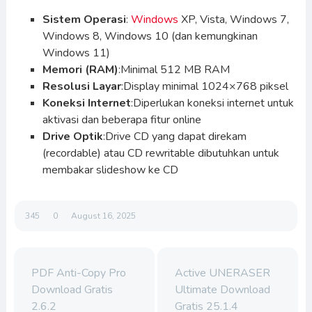
Sistem Operasi
:
Windows
XP, Vista, Windows 7,
Windows 8, Windows 10 (dan kemungkinan
Windows 11)
Memori (RAM)
:Minimal 512 MB RAM
Resolusi Layar
:Display minimal 1024×768 piksel
Koneksi Internet
:Diperlukan koneksi internet untuk
aktivasi dan beberapa fitur online
Drive Optik
:Drive CD yang dapat direkam
(recordable) atau CD rewritable dibutuhkan untuk
membakar slideshow ke CD
345
0
August 16, 2025
PDF Anti-Copy Pro
Active UNERASER
Download Gratis
Ultimate Download
2.6.2
Gratis 25.1.4