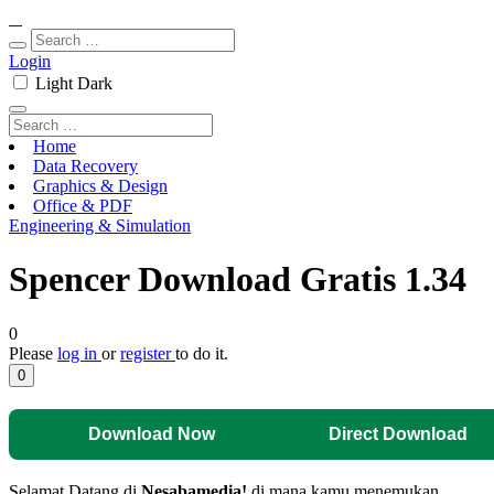
Login
Light
Dark
Home
Data Recovery
Graphics & Design
Office & PDF
Engineering & Simulation
Spencer Download Gratis 1.34
0
Please
log in
or
register
to do it.
0
Download Now
Direct Download
Selamat Datang di
Nesabamedia!
di mana kamu menemukan