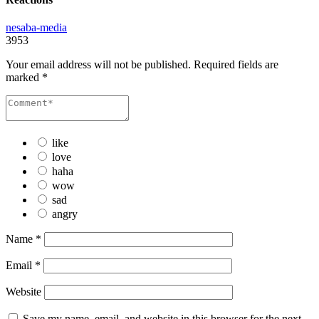
nesaba-media
3953
Your email address will not be published.
Required fields are
marked
*
like
love
haha
wow
sad
angry
Name
*
Email
*
Website
Save my name, email, and website in this browser for the next