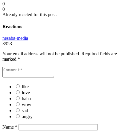
0
0
Already reacted for this post.
Reactions
nesaba-media
3953
Your email address will not be published.
Required fields are
marked
*
like
love
haha
wow
sad
angry
Name
*