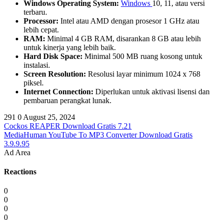
Windows Operating System:
Windows
10, 11, atau versi
terbaru.
Processor:
Intel atau AMD dengan prosesor 1 GHz atau
lebih cepat.
RAM:
Minimal 4 GB RAM, disarankan 8 GB atau lebih
untuk kinerja yang lebih baik.
Hard Disk Space:
Minimal 500 MB ruang kosong untuk
instalasi.
Screen Resolution:
Resolusi layar minimum 1024 x 768
piksel.
Internet Connection:
Diperlukan untuk aktivasi lisensi dan
pembaruan perangkat lunak.
291
0
August 25, 2024
Cockos REAPER Download Gratis 7.21
MediaHuman YouTube To MP3 Converter Download Gratis
3.9.9.95
Ad Area
Reactions
0
0
0
0