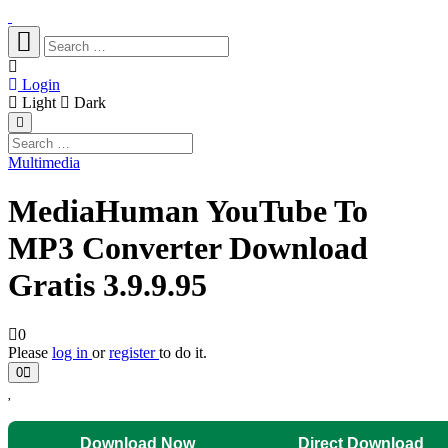
Login
Light
Dark
Multimedia
MediaHuman YouTube To
MP3 Converter Download
Gratis 3.9.9.95
0
Please
log in
or
register
to do it.
0
Download Now
Direct Download