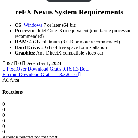
reFX Nexus System Requirements
OS
:
Windows
7 or later (64-bit)
Processor
: Intel Core i3 or equivalent (multi-core processor
recommended)
RAM
: 4 GB minimum (8 GB or more recommended)
Hard Drive
: 2 GB of free space for installation
Graphics
: Any DirectX compatible video car
397
0
December 1, 2024
PixelOver Download Gratis 0.16.1.3 Beta
Firemin Download Gratis 11.8.3.8516
Ad Area
Reactions
0
0
0
0
0
0
Already reacted for this post.