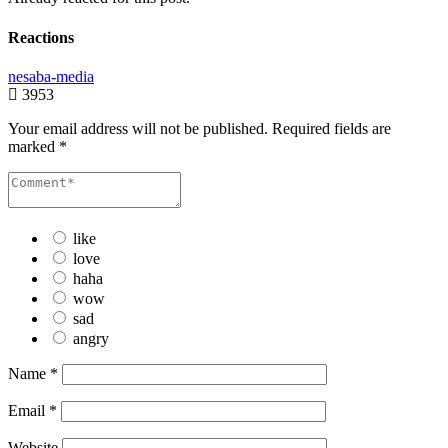
Reactions
nesaba-media
3953
Your email address will not be published.
Required fields are
marked
*
like
love
haha
wow
sad
angry
Name
*
Email
*
Website