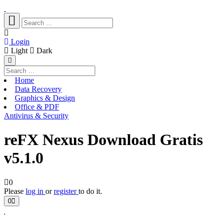
Login
Light
Dark
Home
Data Recovery
Graphics & Design
Office & PDF
Antivirus & Security
reFX Nexus Download Gratis
v5.1.0
0
Please
log in
or
register
to do it.
0