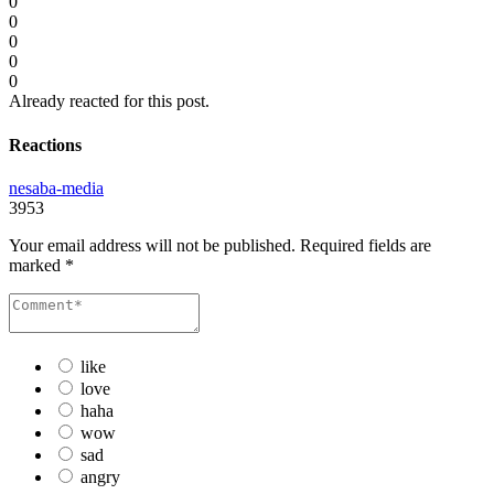
0
0
0
0
0
Already reacted for this post.
Reactions
nesaba-media
3953
Your email address will not be published.
Required fields are
marked
*
like
love
haha
wow
sad
angry