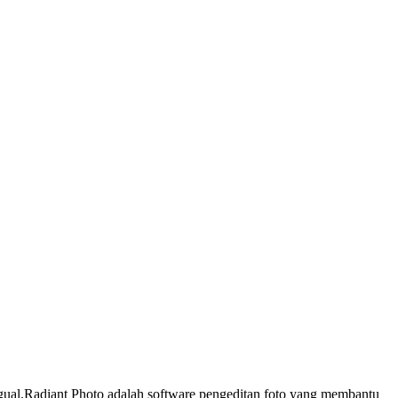
ngual.Radiant Photo adalah software pengeditan foto yang membantu