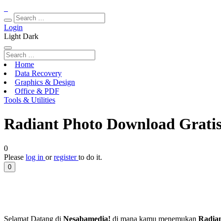
Login
Light
Dark
Home
Data Recovery
Graphics & Design
Office & PDF
Tools & Utilities
Radiant Photo Download Gratis 
0
Please
log in
or
register
to do it.
0
Selamat Datang di
Nesabamedia!
di mana kamu menemukan
Radian