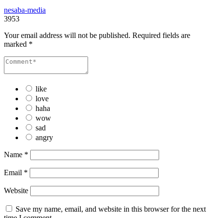
nesaba-media
3953
Your email address will not be published.
Required fields are
marked
*
like
love
haha
wow
sad
angry
Name
*
Email
*
Website
Save my name, email, and website in this browser for the next
time I comment.