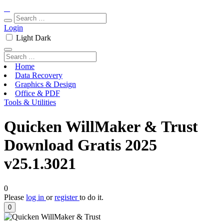
Login
Light
Dark
Home
Data Recovery
Graphics & Design
Office & PDF
Tools & Utilities
Quicken WillMaker & Trust
Download Gratis 2025
v25.1.3021
0
Please
log in
or
register
to do it.
0