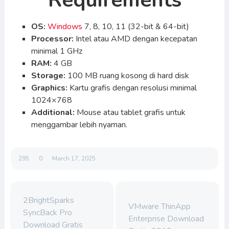
Requirements
OS:
Windows
7, 8, 10, 11 (32-bit & 64-bit)
Processor:
Intel atau AMD dengan kecepatan
minimal 1 GHz
RAM:
4 GB
Storage:
100 MB ruang kosong di hard disk
Graphics:
Kartu grafis dengan resolusi minimal
1024×768
Additional:
Mouse atau tablet grafis untuk
menggambar lebih nyaman.
295
0
March 17, 2025
2BrightSparks
VMware ThinApp
SyncBack Pro
Enterprise Download
Download Gratis