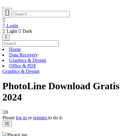
Login
Light
Dark
Home
Data Recovery
Graphics & Design
Office & PDF
Graphics & Design
PhotoLine Download Gratis
2024
0
Please
log in
or
register
to do it.
0